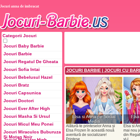
Jocuri anna de imbracat
Categorii Jocuri
Jocuri Baby Barbie
Jocuri Barbie
Jocuri Regatul De Gheata
Jocuri Sofia Intai
JOCURI BARBIE | JOCURI CU BAR
Jocuri Bebelusul Hazel
Jocuri Bratz
Jocuri Capsunica
Jocuri Doctori
Jocuri Ever After High
Jocuri Masha Si Ursul
Elsa si Anna pe Social
Elsa
Media
Jocuri Micul Meu Ponei
Alătură-te printeselor Anna și
Elsa si A
Elsa Frozen în această nouă
mai nou jo
Jocuri Miraculos Buburuza
aventură de socializare!
din Regat
Si Motan Noir
Prințese...
vi-l...
Jocuri Monster High