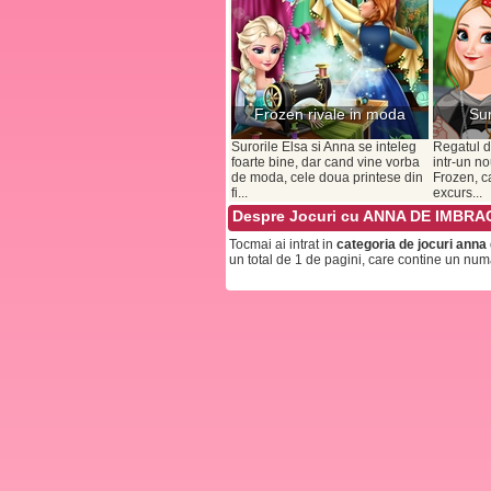
Frozen rivale in moda
Sur
Surorile Elsa si Anna se inteleg
Regatul d
foarte bine, dar cand vine vorba
intr-un no
de moda, cele doua printese din
Frozen, ca
fi...
excurs...
Despre Jocuri cu ANNA DE IMBRA
Tocmai ai intrat in
categoria de jocuri anna
un total de 1 de pagini, care contine un num