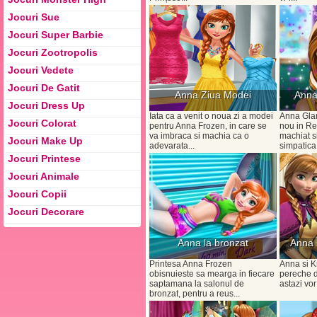
Jocuri Sue
Jocuri Super Barbie
Jocuri Zootropolis
Jocuri Vedete
Jocuri De Gatit
Anna Ziua Modei
Anna
Jocuri Dress Up
Iata ca a venit o noua zi a modei
Anna Gla
Jocuri Colorat
pentru Anna Frozen, in care se
nou in Re
va imbraca si machia ca o
machiat s
Jocuri Make Up
adevarata...
simpatica.
Jocuri Printese
Jocuri Animale
Jocuri Copii
Jocuri Decorare
Anna la bronzat
Anna s
Printesa Anna Frozen
Anna si Kr
obisnuieste sa mearga in fiecare
pereche de
saptamana la salonul de
astazi vor 
bronzat, pentru a reus...