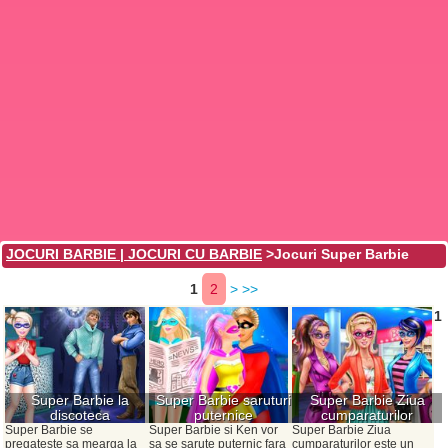
JOCURI BARBIE | JOCURI CU BARBIE
>Jocuri Super Barbie
1
2
>
>>
1
Super Barbie la
Super Barbie saruturi
Super Barbie Ziua
discoteca
puternice
cumparaturilor
Super Barbie se
Super Barbie si Ken vor
Super Barbie Ziua
pregateste sa mearga la
sa se sarute puternic fara
cumparaturilor este un