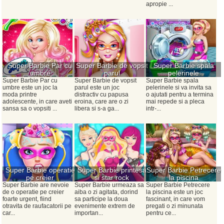
apropie ...
Super Barbie Par cu
Super Barbie de vopsit
Super Barbie spala
umbre
parul
pelerinele
Super Barbie Par cu
Super Barbie de vopsit
Super Barbie spala
umbre este un joc la
parul este un joc
pelerinele si va invita sa
moda printre
distractiv cu papusa
o ajutati pentru a termina
adolescente, in care aveti
eroina, care are o zi
mai repede si a pleca
sansa sa o vopsiti ...
libera si s-a ga...
intr-...
Super Barbie operatie
Super Barbie printesa
Super Barbie Petrecere
pe creier
si star rock
la piscina
Super Barbie are nevoie
Super Barbie urmeaza sa
Super Barbie Petrecere
de o operatie pe creier
aiba o zi agitata, dorind
la piscina este un joc
foarte urgent, fiind
sa participe la doua
fascinant, in care vom
otravita de raufacatorii pe
evenimente extrem de
pregati o zi minunata
car...
importan...
pentru ce...