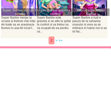
Super Barbie merge la
Super Barbie gravida la
Imbraca pe Super
scoala
control
Barbie
Super Barbie merge la
Super Barbie este
Super Barbie a luat o
scoala si trebuie mai intai
gravida si se afla la spital
pauza de la salvarea
de toate sa se aranjneze
la control si va trebui sa
orasului si vrea sa se
frumos in asa fel incat f...
va ocupati de ea pentru
imbrace in haine noi si sa
ca...
isi fac...
2
>
>>