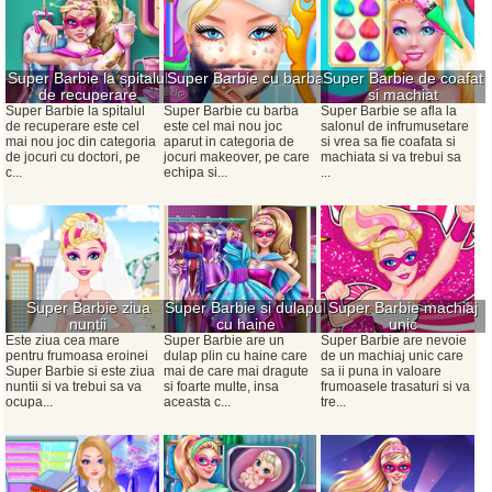
Super Barbie la spitalul
Super Barbie cu barba
Super Barbie de coafat
de recuperare
si machiat
Super Barbie la spitalul
Super Barbie cu barba
Super Barbie se afla la
de recuperare este cel
este cel mai nou joc
salonul de infrumusetare
mai nou joc din categoria
aparut in categoria de
si vrea sa fie coafata si
de jocuri cu doctori, pe
jocuri makeover, pe care
machiata si va trebui sa
c...
echipa si...
...
Super Barbie ziua
Super Barbie si dulapul
Super Barbie machiaj
nuntii
cu haine
unic
Este ziua cea mare
Super Barbie are un
Super Barbie are nevoie
pentru frumoasa eroinei
dulap plin cu haine care
de un machiaj unic care
Super Barbie si este ziua
mai de care mai dragute
sa ii puna in valoare
nuntii si va trebui sa va
si foarte multe, insa
frumoasele trasaturi si va
ocupa...
aceasta c...
tre...