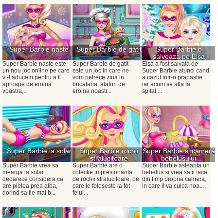
Super Barbie naste
Super Barbie de gatit
Super Barbie o
salveaza pe Elsa
Super Barbie naste este
Super Barbie de gatit
Elsa a fost salvata de
un nou joc online pe care
este un joc in care ne
Super Barbie atunci cand
vi-l aducem pentru a fi
vom petrece ziua in
a cazut intr-o prapastie
aproape de eroina
bucataria, alaturi de
iar acum se afla la
voastra,...
eroina noastr...
spital,...
Super Barbie la solar
Super Barbie rochii
Super Barbie si camera
stralucitoare
bebelusului
Super Barbie vrea sa
Super Barbie are o
Super Barbie asteapta un
mearga la solar
colectie impresionanta
bebelus si vrea sa ii faca
deoarece considera ca
de rochii stralucitoare, pe
din timp propria camera,
are pielea prea alba,
care le foloseste la tot
in care il va culca noa...
dorind sa fie mai b...
felul...