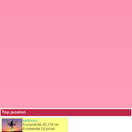
Top jucatori
aadinuza
S-a jucat de 25,170 ori.
A comentat 14 jocuri.