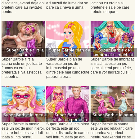
discoteca, avand deja doi
a fi vazuti de lume dar se
joc nou cu eroina si
prieteni care au invitat-o
pare ca cineva ii urma...
prietenele sale pe care
pentru ...
trebuie neapar...
Super Barbie flirt la
Super Barbie plan de
Super Barbie de
sauna
vara
imbracat si machiat
Super Barbie flirt la
Super Barbie plan de
Super Barbie de imbracat
sauna este un joc foarte
vara este un joc de
si machiat este un joc
frumos cu eroina
infrumusetat pe una
special creat pentru fete,
preferata si va astept sa
dintre cele mai cunoscute
care il vor indragi cu si...
incepeti c...
papusi la ora...
Super Barbie la medic
Super Barbie la
Super Barbie la sauna
intalnirea perfecta
Super Barbie la medic
Super Barbie la intalnirea
Super Barbie la sauna
este un joc de ingrijit eroi,
perfecta este un joc
este un joc relaxant, care
in care trebuie sa va dati
online distractiv, in care o
se preteaza perfect
toata silinta pentru ...
veti infrumuseta pe ero...
pentru weekendul ce se