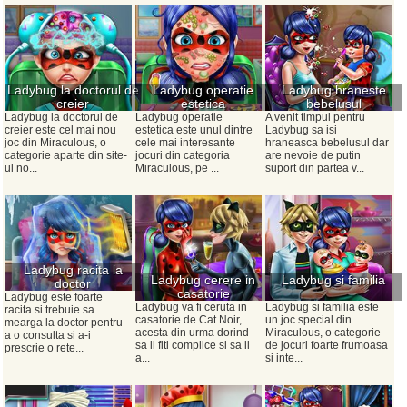
Ladybug la doctorul de
Ladybug operatie
Ladybug hraneste
creier
estetica
bebelusul
Ladybug la doctorul de
Ladybug operatie
A venit timpul pentru
creier este cel mai nou
estetica este unul dintre
Ladybug sa isi
joc din Miraculous, o
cele mai interesante
hraneasca bebelusul dar
categorie aparte din site-
jocuri din categoria
are nevoie de putin
ul no...
Miraculous, pe ...
suport din partea v...
Ladybug racita la
Ladybug cerere in
Ladybug si familia
doctor
casatorie
Ladybug este foarte
Ladybug va fi ceruta in
Ladybug si familia este
racita si trebuie sa
casatorie de Cat Noir,
un joc special din
mearga la doctor pentru
acesta din urma dorind
Miraculous, o categorie
a o consulta si a-i
sa ii fiti complice si sa il
de jocuri foarte frumoasa
prescrie o rete...
a...
si inte...