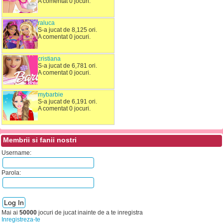
A comentat 0 jocuri.
raluca
S-a jucat de 8,125 ori.
A comentat 0 jocuri.
cristiana
S-a jucat de 6,781 ori.
A comentat 0 jocuri.
mybarbie
S-a jucat de 6,191 ori.
A comentat 0 jocuri.
Membrii si fanii nostri
Username:
Parola:
Mai ai
50000
jocuri de jucat inainte de a te inregistra
Inregistreza-te