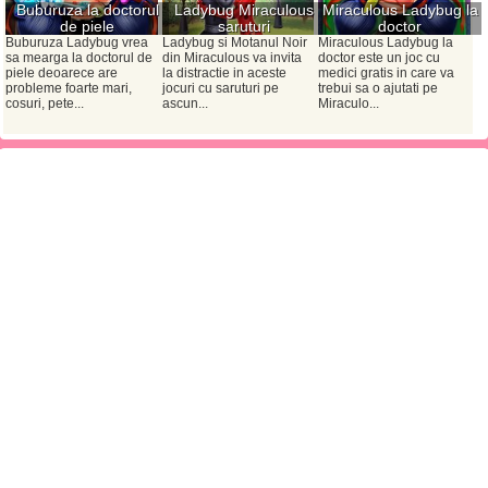
Buburuza la doctorul
Ladybug Miraculous
Miraculous Ladybug la
de piele
saruturi
doctor
Buburuza Ladybug vrea
Ladybug si Motanul Noir
Miraculous Ladybug la
sa mearga la doctorul de
din Miraculous va invita
doctor este un joc cu
piele deoarece are
la distractie in aceste
medici gratis in care va
probleme foarte mari,
jocuri cu saruturi pe
trebui sa o ajutati pe
cosuri, pete...
ascun...
Miraculo...