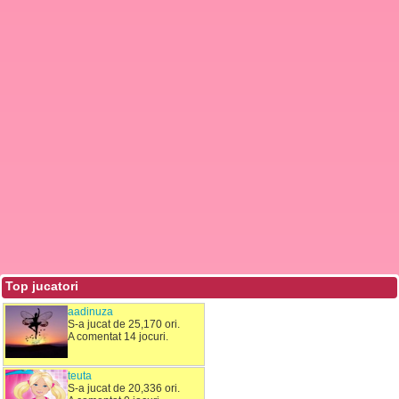
Top jucatori
aadinuza
S-a jucat de 25,170 ori.
A comentat 14 jocuri.
teuta
S-a jucat de 20,336 ori.