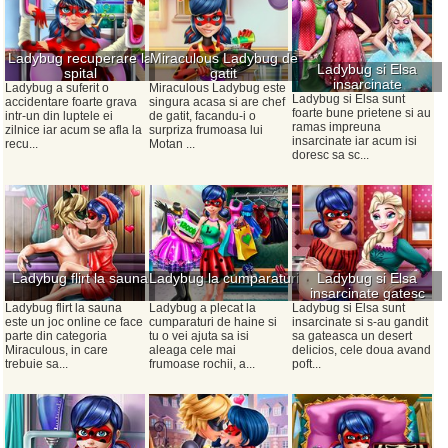
Ladybug recuperare la
Miraculous Ladybug de
Ladybug si Elsa
spital
gatit
insarcinate
Ladybug a suferit o
Miraculous Ladybug este
Ladybug si Elsa sunt
accidentare foarte grava
singura acasa si are chef
foarte bune prietene si au
intr-un din luptele ei
de gatit, facandu-i o
ramas impreuna
zilnice iar acum se afla la
surpriza frumoasa lui
insarcinate iar acum isi
recu...
Motan ...
doresc sa sc...
Ladybug flirt la sauna
Ladybug la cumparaturi
Ladybug si Elsa
insarcinate gatesc
Ladybug flirt la sauna
Ladybug a plecat la
Ladybug si Elsa sunt
este un joc online ce face
cumparaturi de haine si
insarcinate si s-au gandit
parte din categoria
tu o vei ajuta sa isi
sa gateasca un desert
Miraculous, in care
aleaga cele mai
delicios, cele doua avand
trebuie sa...
frumoase rochii, a...
poft...