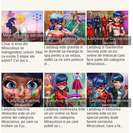
Miraculous cu saruturi
Ladybug gravida la spa
Ladybug si Garderoba
Secreta
Chiar si eroii din
Ladybug este gravida si
Ladybug si Garderoba
Miraculous se
isi doreste sa mearga la
Secreta este un joc
indragostesc uneori. Stiai
spa pentru a se relaxa,
online de imbracat care
ca exista 3 etape ale
astfel ca ne vom petrece
face parte din categoria
iubirii? Cei doi s...
zi...
Miraculous...
Ladybug machiaj
Ladybug croitoreasa
Ladybug in misiunea
stralucitor
secreta
Ladybug machiaj
Ladybug croitoreasa este
Ladybug in misiunea
stralucitor este un joc
un joc online ce face
secreta este un joc
online din categoria
parte din categoria
special pentru toate
Miraculous, pe care va
Miraculous si pe care
fanele serialului
invitam sa il ju...
puteti sa i...
Miraculous, care a fa...