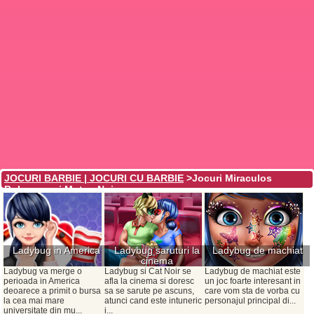
JOCURI BARBIE | JOCURI CU BARBIE
>Jocuri Miraculos
Buburuza si Motan Noir
Ladybug in America
Ladybug saruturi la
Ladybug de machiat
cinema
Ladybug va merge o
Ladybug si Cat Noir se
Ladybug de machiat este
perioada in America
afla la cinema si doresc
un joc foarte interesant in
deoarece a primit o bursa
sa se sarute pe ascuns,
care vom sta de vorba cu
la cea mai mare
atunci cand este intuneric
personajul principal di...
universitate din mu...
i...