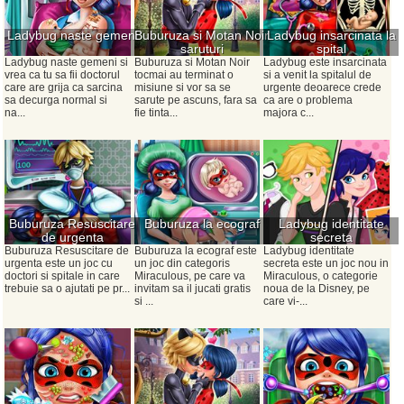
Ladybug naste gemeni
Buburuza si Motan Noir
Ladybug insarcinata la
saruturi
spital
Ladybug naste gemeni si
Buburuza si Motan Noir
Ladybug este insarcinata
vrea ca tu sa fii doctorul
tocmai au terminat o
si a venit la spitalul de
care are grija ca sarcina
misiune si vor sa se
urgente deoarece crede
sa decurga normal si
sarute pe ascuns, fara sa
ca are o problema
na...
fie tinta...
majora c...
Buburuza Resuscitare
Buburuza la ecograf
Ladybug identitate
de urgenta
secreta
Buburuza Resuscitare de
Buburuza la ecograf este
Ladybug identitate
urgenta este un joc cu
un joc din categoris
secreta este un joc nou in
doctori si spitale in care
Miraculous, pe care va
Miraculous, o categorie
trebuie sa o ajutati pe pr...
invitam sa il jucati gratis
noua de la Disney, pe
si ...
care vi-...