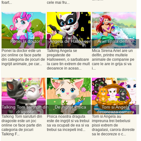
foart...
cele mai fru...
Ponei la doctor
Angela de Halloween
Ariel spala delfinul
Ponei la doctor este un
Talking Angela se
Mica Sirena Ariel are un
joc online ce face parte
pregateste de
delfin, printre multele
din categoria de jocuri de
Halloween, o sarbatoare
animale de companie pe
ingrijit animale, pe car...
la care tin extrem de mult
care le are in grija si va
deoarece in aceas...
i...
Talking Tom saruturi din
De ingrijit Pisica
Tom si Angela
dragoste
decoreaza camera
bebelusilor
Talking Tom saruturi din
Pisica noastra draguta
Tom si Angela au
dragoste este un joc
este de ingrjit si va trebui
impreuna trei bebelusi
online ce face parte din
sa va ocupati de ea si va
pisoi extrem de
categoria de jocuri
trebui sa incepeti ind...
dragalasi, carora doreste
Talking F...
sa le decoreze o c...