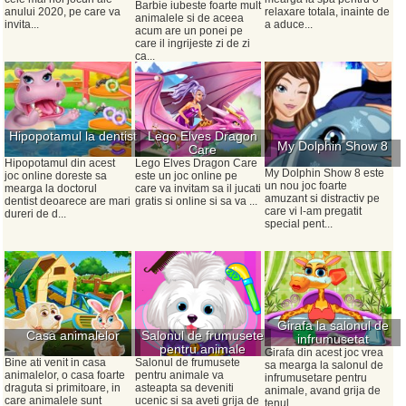
Barbie iubeste foarte mult
anului 2020, pe care va
relaxare totala, inainte de
animalele si de aceea
invita...
a aduce...
acum are un ponei pe
care il ingrijeste zi de zi
ca...
Hipopotamul la dentist
Lego Elves Dragon
My Dolphin Show 8
Care
Hipopotamul din acest
Lego Elves Dragon Care
My Dolphin Show 8 este
joc online doreste sa
este un joc online pe
un nou joc foarte
mearga la doctorul
care va invitam sa il jucati
amuzant si distractiv pe
dentist deoarece are mari
gratis si online si sa va ...
care vi l-am pregatit
dureri de d...
special pent...
Girafa la salonul de
Casa animalelor
Salonul de frumusete
infrumusetat
pentru animale
Girafa din acest joc vrea
Bine ati venit in casa
Salonul de frumusete
sa mearga la salonul de
animalelor, o casa foarte
pentru animale va
infrumusetare pentru
draguta si primitoare, in
asteapta sa deveniti
animale, avand grija de
care animalele sunt
ucenic si sa aveti grija de
tenul...