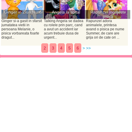
Ginger in Ziua Nuntii
Angela la spital
Rapunzel ingrijeste
pisica
Ginger si-a gasit in sfarsit
Talking Angela se dadea
Rapunzel adora
jumatatea vietii in
cu rolele prin parc, cand
animalele, printesa
persoana Melanie, o
a avut un accident iar
avand o pisica pe nume
pisica vorbareata foarte
acum trebuie dusa de
Summer, de care are
dragut...
urgent...
grija ori de cate ori ...
2
3
4
5
6
>
>>