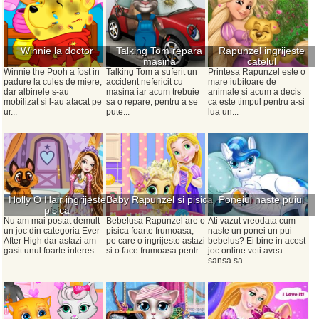
Winnie la doctor
Talking Tom repara
Rapunzel ingrijeste
masina
catelul
Winnie the Pooh a fost in
Talking Tom a suferit un
Printesa Rapunzel este o
padure la cules de miere,
accident nefericit cu
mare iubitoare de
dar albinele s-au
masina iar acum trebuie
animale si acum a decis
mobilizat si l-au atacat pe
sa o repare, pentru a se
ca este timpul pentru a-si
ur...
pute...
lua un...
Holly O Hair ingrijeste
Baby Rapunzel si pisica
Poneiul naste puiul
pisica
Nu am mai postat demult
Bebelusa Rapunzel are o
Ati vazut vreodata cum
un joc din categoria Ever
pisica foarte frumoasa,
naste un ponei un pui
After High dar astazi am
pe care o ingrijeste astazi
bebelus? Ei bine in acest
gasit unul foarte interes...
si o face frumoasa pentr...
joc online veti avea
sansa sa...