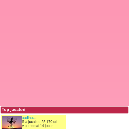
Top jucatori
aadinuza
S-a jucat de 25,170 ori.
A comentat 14 jocuri.