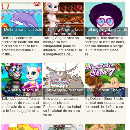
Delfinul se plictiseste
Talking Angela face
Talking Angela lectii de
cumparaturi
dans
Delfinul Bubbles se
Talking Angela vrea sa
Angela si Tom doresc sa
plictiseste foarte rau dar
mearga sa faca
participe la lectii de dans,
nici nu are chef sa faca
cumparaturi pana se
acestia urmand a merge
acrobatii impreuna cu
intoarce Tom acasa si sa
la un restaurant unde
instru...
ii pregateasca ce...
se...
Angela si Tom in
Aniversare Pusheen
My Dolphin Show 7
vacanta
Talking Angela si Tom se
Este ziua aniversara a
My Dolphin Show 7 este
pregatesc de vacanta si
dragutei pisicute
cel mai nou joc aparut cu
au nevoie de cineva care
Pusheen si voi va trebui
antrenori de delfini, care
sa le faca bagajele si sa
sa fiti alaturi de ea si sa
ii antreneaza toata ziua...
...
va ocu...