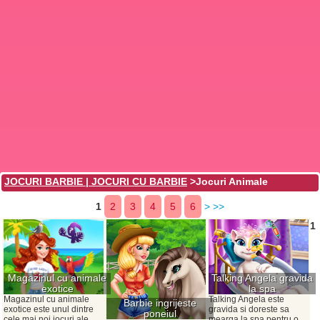
JOCURI BARBIE | JOCURI CU BARBIE
>Jocuri Animale
1
2
3
4
5
6
>
>>
1
Magazinul cu animale
Talking Angela gravida
exotice
la spa
Magazinul cu animale
Talking Angela este
Barbie ingrijeste
exotice este unul dintre
gravida si doreste sa
poneiul
cele mai noi jocuri ale
mearga la spa pentru o