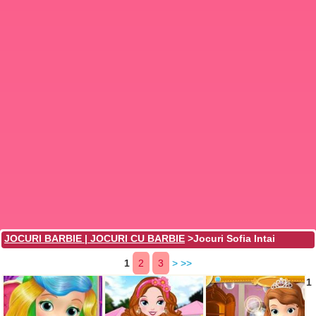
JOCURI BARBIE | JOCURI CU BARBIE
>Jocuri Sofia Intai
1
2
3
>
>>
1