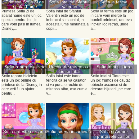
Printesa Sofia Zi de
Sofia Intai de Sfantul
Sofia la ferma
spalat haine
Valentin
Printesa Sofia Zi de
Sofia Intai de Sfantul
Sofia la ferma este un joc
spalat haine este un joc
Valentin este un joc de
in care vom merge la
special pentru fete, in
imbracat si machiat, in
bunicii printesei, undeva
care vom pasi in lumea
aceasta lume minunata a
intr-un loc retras, unde
Disney,...
copii...
a...
Sofia repara bicicleta
Rochia de mireasa a
Sofia Intai si Tiara
Sofiei Intai
Sofia repara bicicleta
Sofia Intai este foarte
Sofia Intai si Tiara este
este un joc online cu
fericita ca se va casatori
un joc frumos de cautat
printese de la Disney, in
si va purta o rochie de
obiecte ascunse si de
care veti fi un ajutor
mireasa alba, asa cum a
decorat bijuterii, pe care
pentru...
v...
e...
Sofia gateste curcanul
Sofia sirena insarcinata
Sofia si Amber
printesele cu flori