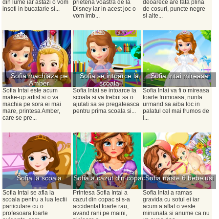
din lume iar astazi o vom
prietena voastra de la
deoarece are fata plina
insoti in bucatarie si...
Disney iar in acest joc o
de cosuri, puncte negre
vom imb...
si alte...
Sofia machiaza pe
Sofia se intoarce la
Sofia Intai mireasa
Amber
scoala
Sofia Intai este acum
Sofia Intai se intoarce la
Sofia Intai va fi o mireasa
make-up artist si o va
scoala si va trebui sa o
foarte frumoasa, nunta
machia pe sora ei mai
ajutati sa se pregateasca
urmand sa aiba loc in
mare, printesa Amber,
pentru prima scoala si...
palatul cel mai frumos de
care se pre...
l...
Sofia la scoala
Sofia a cazut din copac
Sofia naste 6 bebelusi
Sofia Intai se afla la
Printesa Sofia Intai a
Sofia Intai a ramas
scoala pentru a lua lectii
cazut din copac si s-a
gravida cu sotul ei iar
particulare cu o
accidentat foarte rau,
acum a aflat o veste
profesoara foarte
avand rani pe maini,
minunata si anume ca nu