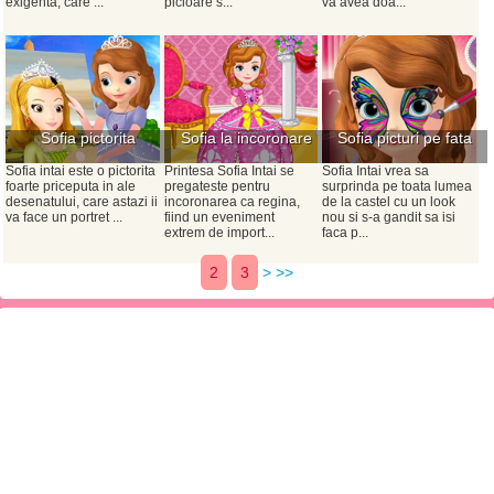
exigenta, care ...
picioare s...
va avea doa...
Sofia pictorita
Sofia la incoronare
Sofia picturi pe fata
Sofia intai este o pictorita
Printesa Sofia Intai se
Sofia Intai vrea sa
foarte priceputa in ale
pregateste pentru
surprinda pe toata lumea
desenatului, care astazi ii
incoronarea ca regina,
de la castel cu un look
va face un portret ...
fiind un eveniment
nou si s-a gandit sa isi
extrem de import...
faca p...
2
3
>
>>