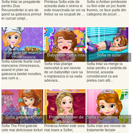
Sofia Intai se pregateste
Printesa Sofia este de
Sofia si Amber printesele
pentru Ziua
aceasta data o sirena si
cu flori este un joc foarte
Recunostintei si are de
este insarcinata iar voi va
frumos, ce face parte din
gand sa gateasca primul
trebui sa va ocupati de ...
categoria de jocuri ...
ei curcan umpl...
Sofia gateste mancare
Babysitter Sofia intai
Sofia la solar
chinezeasca
Sofia iubeste foarte mult
Sofia Intai plange
Sofia Intai va merge la
mancarea chinezeasca,
neincetat si are nevoie
solar pentru o sedinta de
avand in plan sa
de un babysitter care sa
bronzat, aceasta
gateasca taietei noodles,
o ingrijeasca si sa vada
considerand ca are
asa cum a...
adevara...
pielea cam alb...
Sofia gateste torturi
Printesa Amber de
Sofia tratamente faciale
imbracat
Sofia The First gateste
Printesa Amber este sora
Sofia intai are nevoie de
cele mai delicioase torturi
mai mare a Sofiei,
tratamente faciale