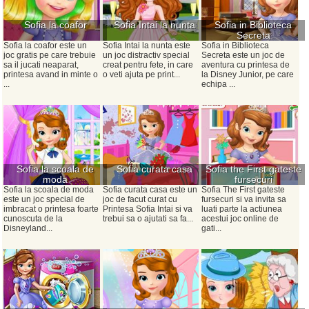
Sofia la coafor
Sofia Intai la nunta
Sofia in Biblioteca
Secreta
Sofia la coafor este un
Sofia Intai la nunta este
Sofia in Biblioteca
joc gratis pe care trebuie
un joc distractiv special
Secreta este un joc de
sa il jucati neaparat,
creat pentru fete, in care
aventura cu printesa de
printesa avand in minte o
o veti ajuta pe print...
la Disney Junior, pe care
...
echipa ...
Sofia la scoala de
Sofia curata casa
Sofia the First gateste
moda
fursecuri
Sofia la scoala de moda
Sofia curata casa este un
Sofia The First gateste
este un joc special de
joc de facut curat cu
fursecuri si va invita sa
imbracat o printesa foarte
Printesa Sofia Intai si va
luati parte la actiunea
cunoscuta de la
trebui sa o ajutati sa fa...
acestui joc online de
Disneyland...
gati...