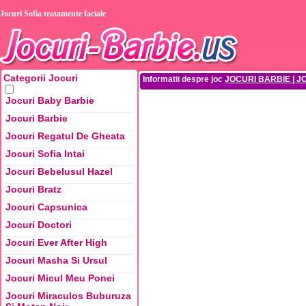
Jocuri Sofia tratamente faciale
Categorii Jocuri
Informatii despre joc
JOCURI BARBIE | J
Jocuri Baby Barbie
Jocuri Barbie
Jocuri Regatul De Gheata
Jocuri Sofia Intai
Jocuri Bebelusul Hazel
Jocuri Bratz
Jocuri Capsunica
Jocuri Doctori
Jocuri Ever After High
Jocuri Masha Si Ursul
Jocuri Micul Meu Ponei
Jocuri Miraculos Buburuza