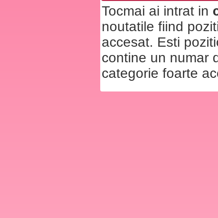
Tocmai ai intrat in
noutatile fiind pozi
accesat. Esti pozit
contine un numar d
categorie foarte a