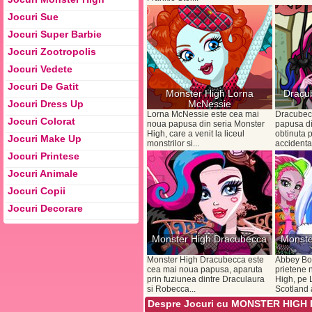
Jocuri Sue
Jocuri Super Barbie
Jocuri Zootropolis
Jocuri Vedete
Jocuri De Gatit
Monster High Lorna
Dracu
Jocuri Dress Up
McNessie
Lorna McNessie este cea mai
Dracubec
Jocuri Colorat
noua papusa din seria Monster
papusa di
High, care a venit la liceul
obtinuta 
Jocuri Make Up
monstrilor si...
accidental
Jocuri Printese
Jocuri Animale
Jocuri Copii
Jocuri Decorare
Monster High Dracubecca
Monste
Monster High Dracubecca este
Abbey Bo
cea mai noua papusa, aparuta
prietene 
prin fuziunea dintre Draculaura
High, pe 
si Robecca...
Scotland 
Despre Jocuri cu MONSTER HIGH