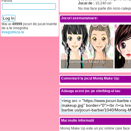
Parola:
Jucat de :
10,240 ori
Nu mai face parte din nicio catego
Jocuri asemanatoare:
Mai ai
49999
jocuri de jucat inainte
de a te inregistra
Inregistreza-te
Samantha Make Up
E
Comentarii la jocul Moniq Make Up:
Adauga acest joc pe site/blog-ul tau
Mai multe informatii
Moniq Make Up este un joc online care face 