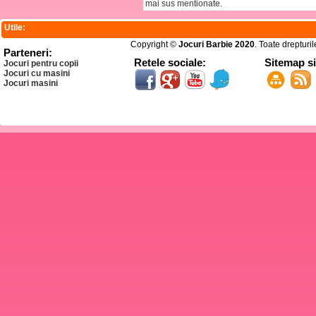
mai sus mentionate.
Utile:
Copyright ©
Jocuri Barbie 2020
. Toate drepturi
Parteneri:
Retele sociale:
Sitemap s
Jocuri pentru copii
Jocuri cu masini
Jocuri masini