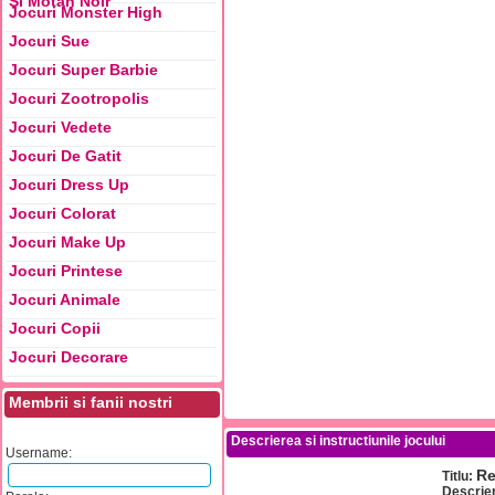
Si Motan Noir
Jocuri Monster High
Jocuri Sue
Jocuri Super Barbie
Jocuri Zootropolis
Jocuri Vedete
Jocuri De Gatit
Jocuri Dress Up
Jocuri Colorat
Jocuri Make Up
Jocuri Printese
Jocuri Animale
Jocuri Copii
Jocuri Decorare
Membrii si fanii nostri
Descrierea si instructiunile jocului
Username:
Re
Titlu:
Descrie