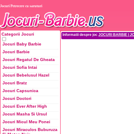
Jocuri Petrecere cu saruturi
Categorii Jocuri
Informatii despre joc
JOCURI BARBIE | J
Jocuri Baby Barbie
Jocuri Barbie
Jocuri Regatul De Gheata
Jocuri Sofia Intai
Jocuri Bebelusul Hazel
Jocuri Bratz
Jocuri Capsunica
Jocuri Doctori
Jocuri Ever After High
Jocuri Masha Si Ursul
Jocuri Micul Meu Ponei
Jocuri Miraculos Buburuza