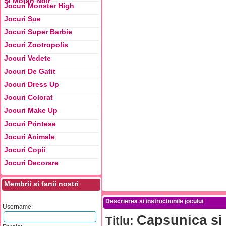
Si Motan Noir
Jocuri Monster High
Jocuri Sue
Jocuri Super Barbie
Jocuri Zootropolis
Jocuri Vedete
Jocuri De Gatit
Jocuri Dress Up
Jocuri Colorat
Jocuri Make Up
Jocuri Printese
Jocuri Animale
Jocuri Copii
Jocuri Decorare
Membrii si fanii nostri
Descrierea si instructiunile jocului
Username:
Capsunica si 
Titlu: