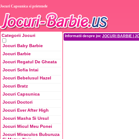
Jocuri Capsunica si prietenele
Categorii Jocuri
Informatii despre joc
JOCURI BARBIE | J
Jocuri Baby Barbie
Jocuri Barbie
Jocuri Regatul De Gheata
Jocuri Sofia Intai
Jocuri Bebelusul Hazel
Jocuri Bratz
Jocuri Capsunica
Jocuri Doctori
Jocuri Ever After High
Jocuri Masha Si Ursul
Jocuri Micul Meu Ponei
Jocuri Miraculos Buburuza