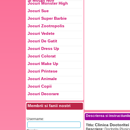
Si Motan Noir
Jocuri Monster High
Jocuri Sue
Jocuri Super Barbie
Jocuri Zootropolis
Jocuri Vedete
Jocuri De Gatit
Jocuri Dress Up
Jocuri Colorat
Jocuri Make Up
Jocuri Printese
Jocuri Animale
Jocuri Copii
Jocuri Decorare
Membrii si fanii nostri
Descrierea si instructiunile
Username:
Clinica Doctoritei
Titlu:
Descriere:
Doctorita Plusica