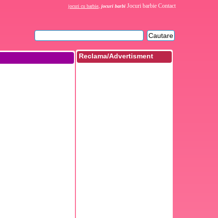
,
Jocuri barbie
Contact
jocuri cu barbie
jocuri barbi
Reclama/Advertisment