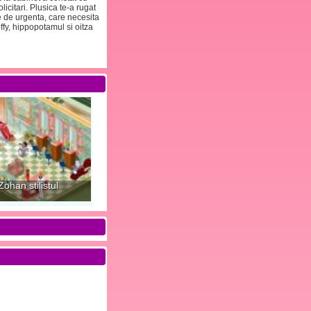
icitari. Plusica te-a rugat
e de urgenta, care necesita
ffy, hippopotamul si oitza
Zohan stilistul