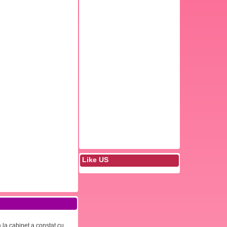
Like US
 la cabinet a constat cu