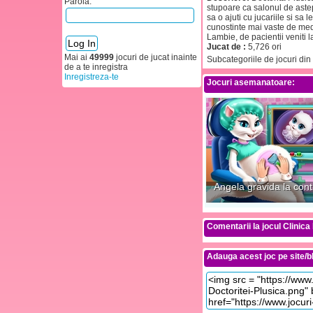
Parola:
stupoare ca salonul de astep
sa o ajuti cu jucariile si s
cunostinte mai vaste de medi
Lambie, de pacientii veniti l
Jucat de :
5,726 ori
Mai ai
49999
jocuri de jucat inainte
Subcategoriile de jocuri din
de a te inregistra
Inregistreza-te
Jocuri asemanatoare:
Angela gravida la cont
Comentarii la jocul Clinica
Adauga acest joc pe site/bl