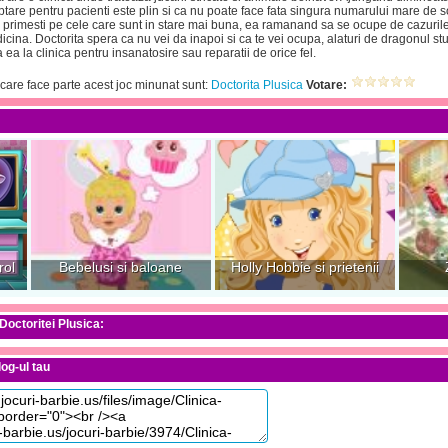
tare pentru pacienti este plin si ca nu poate face fata singura numarului mare de sol
a le primesti pe cele care sunt in stare mai buna, ea ramanand sa se ocupe de cazuril
cina. Doctorita spera ca nu vei da inapoi si ca te vei ocupa, alaturi de dragonul stu
a ea la clinica pentru insanatosire sau reparatii de orice fel.
 care face parte acest joc minunat sunt:
Doctorita Plusica
Votare:
rol
Bebelusi si baloane
Holly Hobbie si prietenii
 Doctoritei Plusica:
og-ul tau