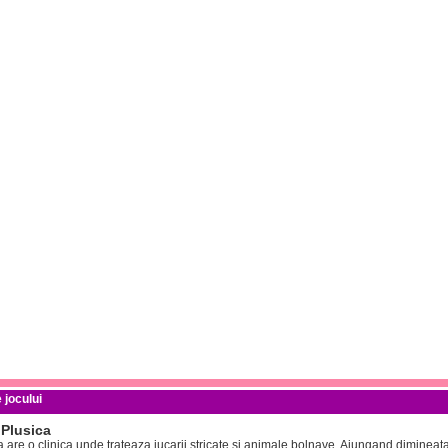
 jocului
 Plusica
 are o clinica unde trateaza jucarii stricate si animale bolnave. Ajungand dimineata