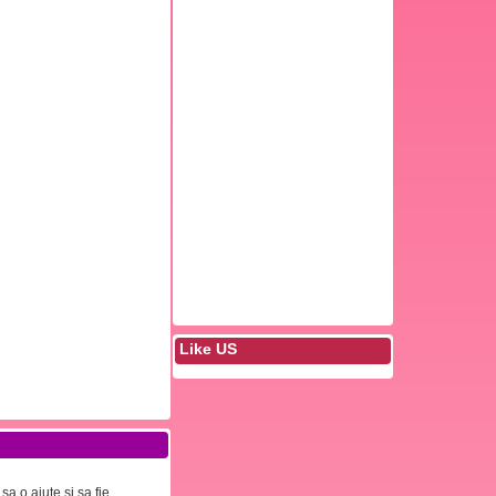
Like US
a o ajute si sa fie