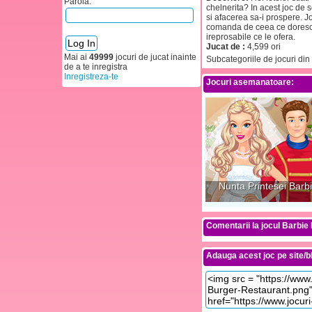
Parola:
chelnerita? In acest joc de s
si afacerea sa-i prospere. Jo
comanda de ceea ce doresc. F
ireprosabile ce le ofera.
Jucat de :
4,599 ori
Mai ai
49999
jocuri de jucat inainte
Subcategoriile de jocuri din
de a te inregistra
Inregistreza-te
Jocuri asemanatoare:
Nunta Printesei Barb
Comentarii la jocul Barbie
Adauga acest joc pe site/bl