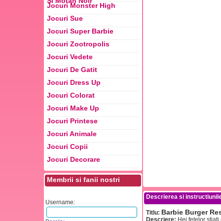
Si Motan Noir
Jocuri Monster High
Jocuri Sue
Jocuri Super Barbie
Jocuri Zootropolis
Jocuri Vedete
Jocuri De Gatit
Jocuri Dress Up
Jocuri Colorat
Jocuri Make Up
Jocuri Printese
Jocuri Animale
Jocuri Copii
Jocuri Decorare
Membrii si fanii nostri
Descrierea si instructiunile
Username:
Barbie Burger Re
Titlu:
Descriere:
Hei fetelor stiat