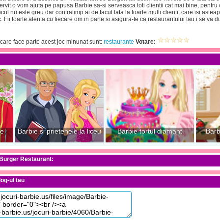
ervit o vom ajuta pe papusa Barbie sa-si serveasca toti clientii cat mai bine, pentru 
cul nu este greu dar contratimp ai de facut fata la foarte multi clienti, care isi as
ii foarte atenta cu fiecare om in parte si asigura-te ca restaurantului tau i se va d
 care face parte acest joc minunat sunt:
restaurante
Votare:
ie
Barbie si prietenele la liceu
Barbie tortul diamant
Barb
 Burger Restaurant:
og-ul tau