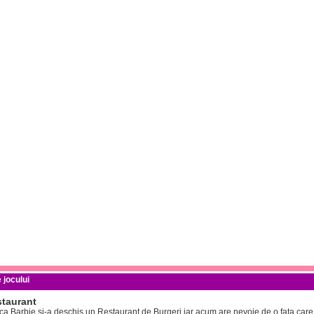
 jocului
staurant
i ca Barbie si-a deschis un Restaurant de Burgeri iar acum are nevoie de o fata care s