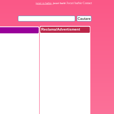
,
Jocuri barbie
Contact
jocuri cu barbie
jocuri barbi
Reclama/Advertisment