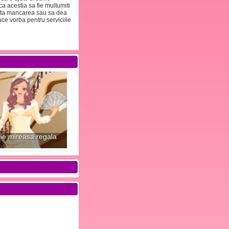
ca acestia sa fie multumiti
teapta mancarea sau sa dea
uce vorba pentru serviciile
ie mireasa regala