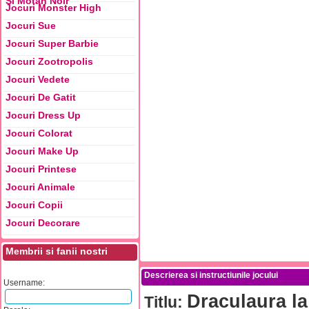
Si Motan Noir
Jocuri Monster High
Jocuri Sue
Jocuri Super Barbie
Jocuri Zootropolis
Jocuri Vedete
Jocuri De Gatit
Jocuri Dress Up
Jocuri Colorat
Jocuri Make Up
Jocuri Printese
Jocuri Animale
Jocuri Copii
Jocuri Decorare
Membrii si fanii nostri
Descrierea si instructiunile jocului
Username:
Draculaura la
Titlu: