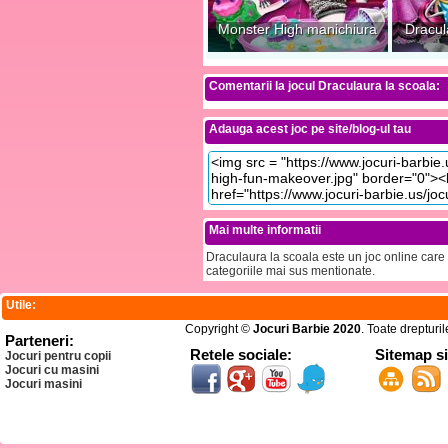
Monster High manichiura
Dracul
Comentarii la jocul Draculaura la scoala:
Adauga acest joc pe site/blog-ul tau
Mai multe informatii
Draculaura la scoala este un joc online care
categoriile mai sus mentionate.
Utile:
Copyright ©
Jocuri Barbie 2020
. Toate drepturi
Parteneri:
Retele sociale:
Sitemap s
Jocuri pentru copii
Jocuri cu masini
Jocuri masini