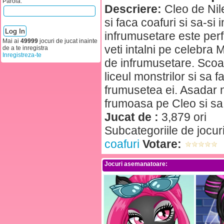
Parola:
Descriere:
Cleo de Nile
si faca coafuri si sa-si
infrumusetare este perf
Mai ai
49999
jocuri de jucat inainte
veti intalni pe celebra 
de a te inregistra
Inregistreza-te
de infrumusetare. Scoal
liceul monstrilor si sa
frumusetea ei. Asadar n
frumoasa pe Cleo si sa m
Jucat de :
3,879 ori
Subcategoriile de jocur
coafuri
Votare:
Jocuri asemanatoare: