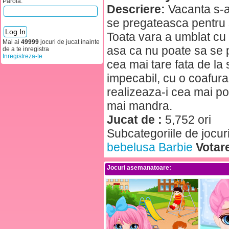
Parola:
Descriere:
Vacanta s-a
se pregateasca pentru 
Toata vara a umblat cu 
Mai ai
49999
jocuri de jucat inainte
asa ca nu poate sa se p
de a te inregistra
Inregistreza-te
cea mai tare fata de la
impecabil, cu o coafura 
realizeaza-i cea mai po
mai mandra.
Jucat de :
5,752 ori
Subcategoriile de jocur
bebelusa Barbie
Votar
Jocuri asemanatoare: