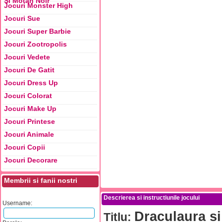
Si Motan Noir
Jocuri Monster High
Jocuri Sue
Jocuri Super Barbie
Jocuri Zootropolis
Jocuri Vedete
Jocuri De Gatit
Jocuri Dress Up
Jocuri Colorat
Jocuri Make Up
Jocuri Printese
Jocuri Animale
Jocuri Copii
Jocuri Decorare
Membrii si fanii nostri
Descrierea si instructiunile jocului
Username:
Draculaura s
Titlu: