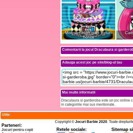
Monster High gatit torturi
Catt
nunta
Comentarii la jocul Draculaura si gardero
Adauga acest joc pe site/blog-ul tau
Mai multe informatii
Draculaura si garderoba este un joc online c
in categoriile mai sus mentionate.
Utile:
Copyright ©
Jocuri Barbie 2020
. Toate drepturi
Parteneri:
Retele sociale:
Sitemap s
Jocuri pentru copii