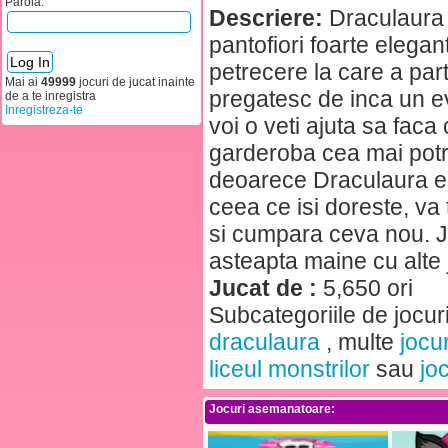
Parola:
Descriere:
Draculaura a
pantofiori foarte elegan
petrecere la care a part
Mai ai
49999
jocuri de jucat inainte
pregatesc de inca un ev
de a te inregistra
Inregistreza-te
voi o veti ajuta sa faca
garderoba cea mai potr
deoarece Draculaura est
ceea ce isi doreste, va 
si cumpara ceva nou. Jo
asteapta maine cu alte j
Jucat de :
5,650 ori
Subcategoriile de jocur
draculaura
, multe
jocu
liceul monstrilor
sau
joc
Jocuri asemanatoare: