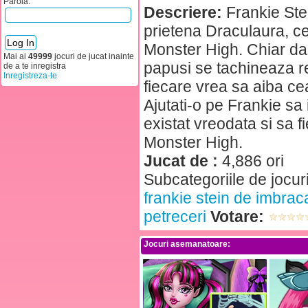
Parola:
Descriere:
Frankie Stei
prietena Draculaura, c
Monster High. Chiar da
Mai ai
49999
jocuri de jucat inainte
papusi se tachineaza r
de a te inregistra
Inregistreza-te
fiecare vrea sa aiba cea
Ajutati-o pe Frankie sa
existat vreodata si sa f
Monster High.
Jucat de :
4,886 ori
Subcategoriile de jocur
frankie stein de imbrac
petreceri
Votare:
Jocuri asemanatoare: