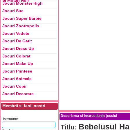
Si Motan Noir
Jocuri Monster High
Jocuri Sue
Jocuri Super Barbie
Jocuri Zootropolis
Jocuri Vedete
Jocuri De Gatit
Jocuri Dress Up
Jocuri Colorat
Jocuri Make Up
Jocuri Printese
Jocuri Animale
Jocuri Copii
Jocuri Decorare
Membrii si fanii nostri
Descrierea si instructiunile jocului
Username:
Bebelusul Ha
Titlu: