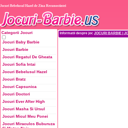
Jocuri Bebelusul Hazel de Ziua Recunostintei
Categorii Jocuri
Informatii despre joc
JOCURI BARBIE | J
Jocuri Baby Barbie
Jocuri Barbie
Jocuri Regatul De Gheata
Jocuri Sofia Intai
Jocuri Bebelusul Hazel
Jocuri Bratz
Jocuri Capsunica
Jocuri Doctori
Jocuri Ever After High
Jocuri Masha Si Ursul
Jocuri Micul Meu Ponei
Jocuri Miraculos Buburuza