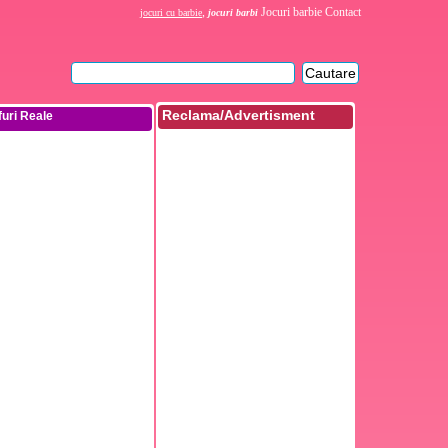
,
Jocuri barbie
Contact
jocuri cu barbie
jocuri barbi
Reclama/Advertisment
uri Reale