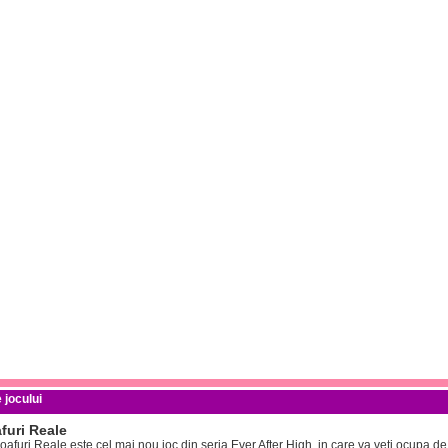
 jocului
uri Reale
uri Reale este cel mai nou joc din seria Ever After High, in care va veti ocupa de r