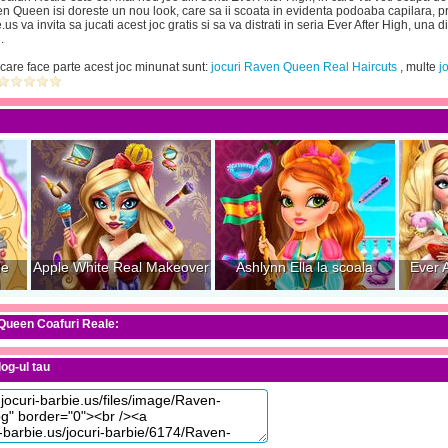
en Queen isi doreste un nou look, care sa ii scoata in evidenta podoaba capilara, 
.us va invita sa jucati acest joc gratis si sa va distrati in seria Ever After High, una
.
 care face parte acest joc minunat sunt:
jocuri Raven Queen Real Haircuts
, multe
j
de
Apple White Real Makeover
Ashlynn Ella la scoala
Ever A
 Queen Coafuri Reale:
og-ul tau