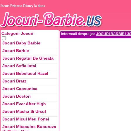
Jocuri Printese Disney la dans
Categorii Jocuri
Informatii despre joc
JOCURI BARBIE | J
Jocuri Baby Barbie
Jocuri Barbie
Jocuri Regatul De Gheata
Jocuri Sofia Intai
Jocuri Bebelusul Hazel
Jocuri Bratz
Jocuri Capsunica
Jocuri Doctori
Jocuri Ever After High
Jocuri Masha Si Ursul
Jocuri Micul Meu Ponei
Jocuri Miraculos Buburuza