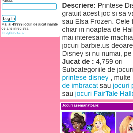
Parola:
Descriere:
Printese Di
gratuit acest joc si sa 
sau Elsa Frozen. Cele tr
Mai ai
49999
jocuri de jucat inainte
chiar in noaptea de Hal
de a te inregistra
Inregistreza-te
mai interesante machia
jocuri-barbie.us deoare
Disney si nu numai, pe c
Jucat de :
4,759 ori
Subcategoriile de jocur
printese disney
, multe
de imbracat
sau
jocuri
sau
jocuri FairTale Hal
Jocuri asemanatoare: