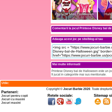
Printese Miss Halloween
Hall
Comentarii la jocul Printese Disney bal d
Adauga acest joc pe site/blog-ul tau
Mai multe informatii
Printese Disney bal de Halloween este un joc
fi jucat in categoriile mai sus mentionate.
Utile:
Copyright ©
Jocuri Barbie 2020
. Toate drepturi
Parteneri:
Retele sociale:
Sitemap s
Jocuri pentru copii
Jocuri cu masini
Jocuri masini