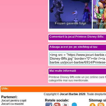
Frozen gaseste fulgii
Rapun
Comentarii la jocul Printese Disney Bffs:
Adauga acest joc pe site/blog-ul tau
Mai multe informatii
Printese Disney Bffs este un joc online care 
categoriile mai sus mentionate.
Utile:
Copyright ©
Jocuri Barbie 2020
. Toate drepturi
Parteneri:
Retele sociale:
Sitemap s
Jocuri pentru copii
Jocuri cu masini