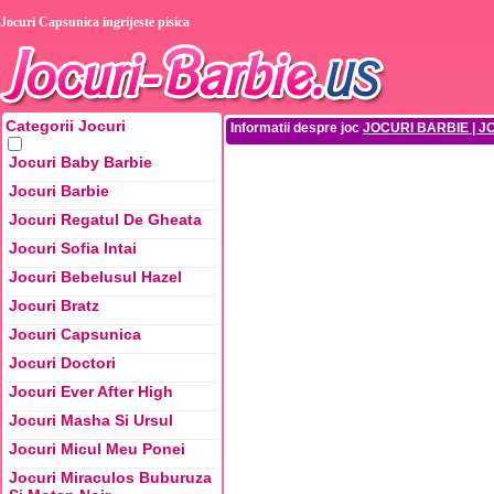
Jocuri Capsunica ingrijeste pisica
Categorii Jocuri
Informatii despre joc
JOCURI BARBIE | J
Jocuri Baby Barbie
Jocuri Barbie
Jocuri Regatul De Gheata
Jocuri Sofia Intai
Jocuri Bebelusul Hazel
Jocuri Bratz
Jocuri Capsunica
Jocuri Doctori
Jocuri Ever After High
Jocuri Masha Si Ursul
Jocuri Micul Meu Ponei
Jocuri Miraculos Buburuza