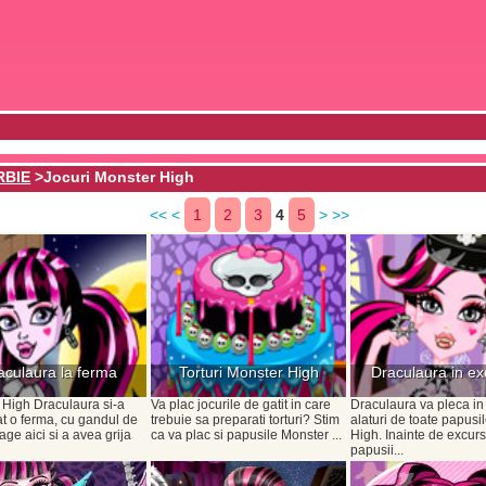
RBIE
>Jocuri Monster High
<<
<
1
2
3
4
5
>
>>
aculaura la ferma
Torturi Monster High
Draculaura in ex
 High Draculaura si-a
Va plac jocurile de gatit in care
Draculaura va pleca in
t o ferma, cu gandul de
trebuie sa preparati torturi? Stim
alaturi de toate papusi
rage aici si a avea grija
ca va plac si papusile Monster ...
High. Inainte de excurs
papusii...