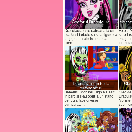
Coaforul Draculaurei
Monste
Draculaura este patroana la un
Fetele M
coafor si trebuie sa se asigure ca
surprins
angajatele sale isi trateaza
imagine 
clien...
Draculau
Bebelusi monster la
Cle
cumparaturi
Bebelusii Monster High au iesit
Cleo de 
in parc si s-au oprit la un stand
Dracula
pentru a face diverse
Monster 
cumparaturi....
sub nicio