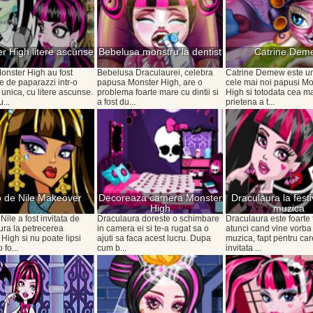
r High litere ascunse
Bebelusa monstru la dentist
Catrine Dem
onster High au fost
Bebelusa Draculaurei, celebra
Catrine Demew este un
e de paparazzi intr-o
papusa Monster High, are o
cele mai noi papusi Mo
unica, cu litere ascunse.
problema foarte mare cu dintii si
High si totodata cea m
...
a fost du...
prietena a t...
o de Nile Makeover
Decoreaza camera Monster
Draculaura la festi
High
muzica
Nile a fost invitata de
Draculaura doreste o schimbare
Draculaura este foarte 
ura la petrecerea
in camera ei si te-a rugat sa o
atunci cand vine vorba
High si nu poate lipsi
ajuti sa faca acest lucru. Dupa
muzica, fapt pentru car
 fo...
cum b...
invitata ...