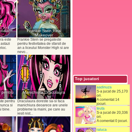
coala
Frankie Stein Real
Makeover
ra este
Frankie Stein se pregateste
 astazi
pentru festivitatea de sfarsit de
eloc.
an a liceului Monster High si are
nevo...
Top jucatori
aadinuza
S-a jucat de 25,170
i pentru
Manichiura Draculaura
ori.
A comentat 14
ste pentru
Draculaura doreste sa-si faca
jocuri.
 munca si
manichiura deoarece are unele
teuta
i bine.
probleme la maini, pe care au
S-a jucat de 20,336
iesit nist...
ori.
A comentat 0 jocuri.
raluca